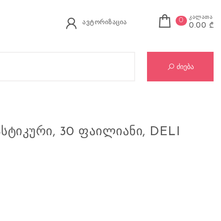
კალათა
0
ავტორიზაცია
0.00 ₾
Se
ძიება
ᲡᲢᲘᲙᲣᲠᲘ, 30 ᲤᲐᲘᲚᲘᲐᲜᲘ, DELI