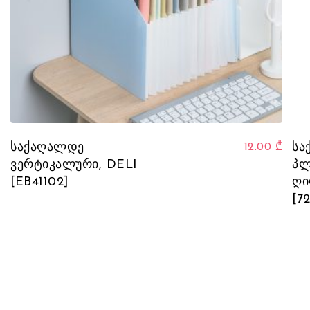
საქაღალდე
სა
12.00
₾
ვერტიკალური, DELI
პლ
[EB41102]
ღი
[7