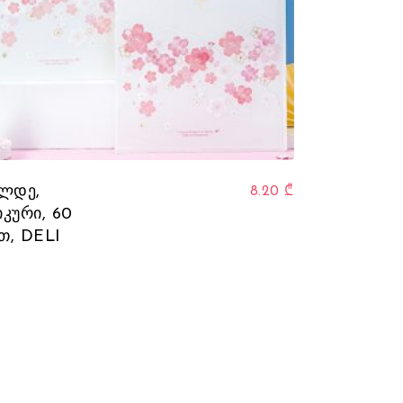
ალდე,
8.20
₾
კური, 60
თ, DELI