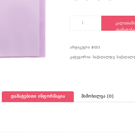
რაოდენობა: საქაღალდე, პლასტ
ᲙᲐᲚᲐᲗᲐᲨ
ᲓᲐᲛᲐᲢᲔᲑᲐ
არტიკული:
B033
კატეგორია:
საქაღალდე
,
საქაღალდ
დამატებითი ინფორმაცია
მიმოხილვა (0)