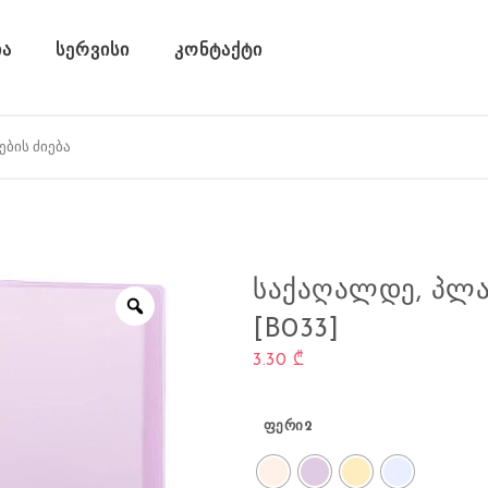
ა
სერვისი
კონტაქტი
ᲡᲐᲥᲐᲦᲐᲚᲓᲔ, ᲞᲚᲐ
[B033]
3.30
₾
ფერი2