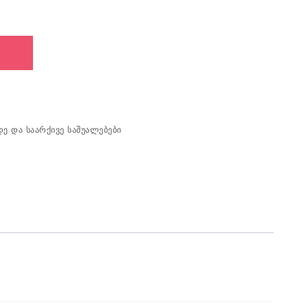
იკური, 30 ფაილიანი, DELI [B033]
Ი
ე და საარქივე საშუალებები