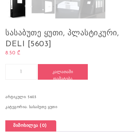
ᲡᲐᲡᲐᲑᲣᲗᲔ ᲧᲣᲗᲘ, ᲞᲚᲐᲡᲢᲘᲙᲣᲠᲘ,
DELI [5603]
8.50
₾
რაოდენობა: სასაბუთე ყუთი, პლასტიკური, DELI [5603]
ᲙᲐᲚᲐᲗᲐᲨᲘ
ᲓᲐᲛᲐᲢᲔᲑᲐ
არტიკული:
5603
კატეგორია:
სასაბუთე ყუთი
მიმოხილვა (0)